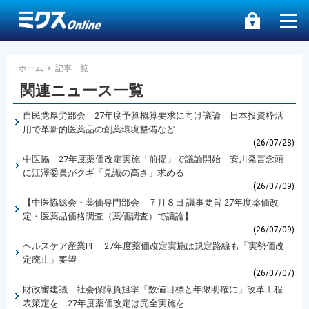
ホーム
>
記事一覧
関連ニュース一覧
自民党厚労部会 27年度予算概算要求に向け議論 日本投資枠活
用で革新的医薬品の創薬環境整備など
(26/07/28)
中医協 27年度薬価改定実施「前提」で議論開始 安川発言念頭
に江澤委員がクギ「見識の高さ」求める
(26/07/09)
【中医協総会・薬価専門部会 ７月８日 議事要旨 27年度薬価改
定・医薬品価格調査（薬価調査）で議論】
(26/07/09)
ヘルスケア産業PF 27年度薬価改定実施は規定路線も「実勢価改
定廃止」要望
(26/07/07)
財政審建議 社会保障負担率「数値目標と年限明確に」改革工程
表策定を 27年度薬価改定は完全実施を