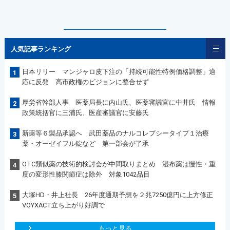
人気記事ランキング
日本リリー マンジャロ皮下注の「持続可能性特例価格調整」適
1
応に反発 高市政権のビジョンに整合せず
厚労省幹部人事 医薬局長に内山氏、医薬審議官に中井氏 情報
2
政策統括官に三浦氏、医産審議官に安藤氏
新薬等６製品承認へ 武田薬品のナルコレプシータイプ１治療
3
薬・オーゼイフル錠など 第一部会が了承
OTC類似薬の技術的検討会が中間取りまとめ 湿布薬は慢性・重
4
度の変形性膝関節症は除外 対象1042品目
大塚HD・井上社長 26年度通期予想を２兆7250億円に上方修正
5
VOYXACT立ち上がり好調で
もっと見る