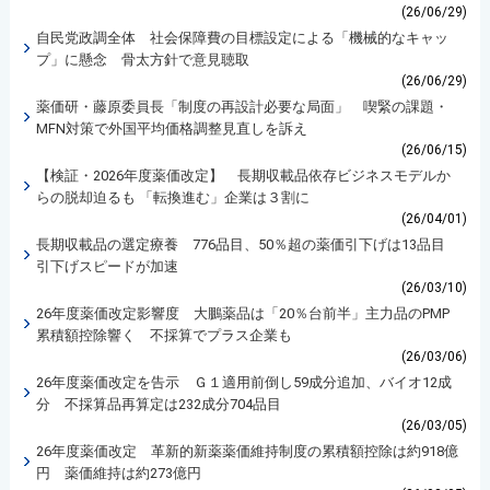
(26/06/29)
自民党政調全体 社会保障費の目標設定による「機械的なキャッ
プ」に懸念 骨太方針で意見聴取
(26/06/29)
薬価研・藤原委員長「制度の再設計必要な局面」 喫緊の課題・
MFN対策で外国平均価格調整見直しを訴え
(26/06/15)
【検証・2026年度薬価改定】 長期収載品依存ビジネスモデルか
らの脱却迫るも 「転換進む」企業は３割に
(26/04/01)
長期収載品の選定療養 776品目、50％超の薬価引下げは13品目
引下げスピードが加速
(26/03/10)
26年度薬価改定影響度 大鵬薬品は「20％台前半」主力品のPMP
累積額控除響く 不採算でプラス企業も
(26/03/06)
26年度薬価改定を告示 Ｇ１適用前倒し59成分追加、バイオ12成
分 不採算品再算定は232成分704品目
(26/03/05)
26年度薬価改定 革新的新薬薬価維持制度の累積額控除は約918億
円 薬価維持は約273億円