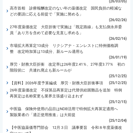
(26/03/05)
高市首相 診療報酬改定のない年の薬価改定 国民負担の軽減な
どの要請に応える前提で「実施に努める」
(26/02/26)
27年度薬価改定 大臣折衝で実施は「既定路線」も支払側永井委
員「あり方を含めて必要な見直し求める」
(26/02/16)
市場拡大再算定13成分 リクシアナ・エンレストに特例価格調
整 改定時加算は13成分、新ルール適用も
(26/01/19)
厚労・財務大臣折衝 改定率は26年度2.41％、27年度3.77％ 初の
階段状に 共連れ廃止も新ルールが
(25/12/25)
【資料】2026年度予算編成 厚労・財務大臣折衝事項
(25/12/25)
26年度薬価改定 不採算品再算定は代替供給困難品を追加 特例
再算定は名称変更も業界主張盛り込まれず
(25/12/15)
中医協 保険外使用の品目はNDB活用で特例拡大再算定適用へ
製販業者の「適正使用推進」は大前提
(25/12/04)
【中医協薬価専門部会 12月３日 議事要旨 令和８年度薬価改