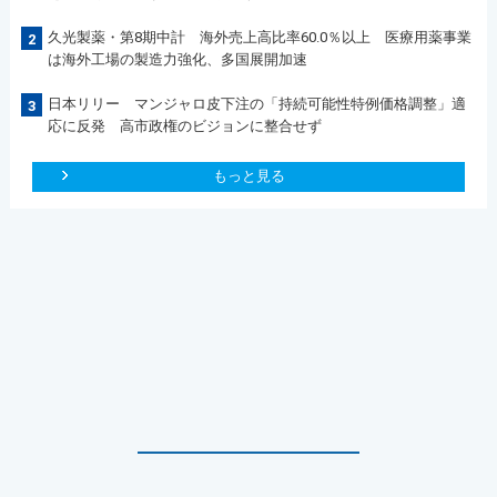
久光製薬・第8期中計 海外売上高比率60.0％以上 医療用薬事業
2
は海外工場の製造力強化、多国展開加速
日本リリー マンジャロ皮下注の「持続可能性特例価格調整」適
3
応に反発 高市政権のビジョンに整合せず
もっと見る