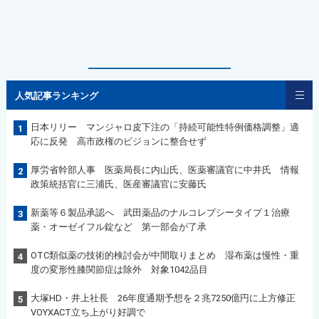
人気記事ランキング
日本リリー マンジャロ皮下注の「持続可能性特例価格調整」適
1
応に反発 高市政権のビジョンに整合せず
厚労省幹部人事 医薬局長に内山氏、医薬審議官に中井氏 情報
2
政策統括官に三浦氏、医産審議官に安藤氏
新薬等６製品承認へ 武田薬品のナルコレプシータイプ１治療
3
薬・オーゼイフル錠など 第一部会が了承
OTC類似薬の技術的検討会が中間取りまとめ 湿布薬は慢性・重
4
度の変形性膝関節症は除外 対象1042品目
大塚HD・井上社長 26年度通期予想を２兆7250億円に上方修正
5
VOYXACT立ち上がり好調で