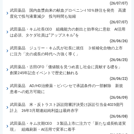
(26/07/07)
武田薬品 国内血漿由来の献血グロベニン-I 10％静注を発売 高濃
度化で投与液量減少 投与時間も短縮
(26/07/07)
武田薬品・キム社長CEO 組織能力の創出と効率化に意欲 AI活用
は必須、タケダ社員は”アップスキル”を
(26/06/26)
武田薬品 ジュリー・キム氏が社長に就任 ３候補化合物の上市
に注力「次の成長の時代へ力強く導く」
(26/06/25)
武田薬品・古田CFO「価値観を見つめ直し社会に貢献する礎を」
創業245年記念イベントで歴史に触れる
(26/06/22)
武田薬品 AD/HD治療薬・ビバンセで承認条件の一部解除 新規
患者への処方可能に
(26/06/09)
武田薬品 米・反トラスト訴訟陪審評決受け訴訟引当金4025億円
計上 26年3月期連結純利益は最終赤字
(26/06/08)
武田薬品・キム次期CEO ３製品上市に注力で「新たな成長軌道実
現」 組織刷新・AI活用で変革に着手