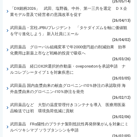
(26/05/14)
「DX銘柄2026」 武田、塩野義、中外、第一三共を選定 ＤＸ企
業モデル普及で経営者の意識改革を促す
(26/04/13)
武田薬品・宮柱JPBUプレジデント 「タケダイズムを軸に価値観
を守り進化しよう」 新入社員にエール
(26/04/02)
武田薬品 グローバル組織変革で年2000億円超の削減効果 効率
化費用は新薬上市など戦略的投資で吸収へ
(26/03/26)
武田薬品 経口OX2R選択的作動薬・oveporextonを承認申請 ナ
ルコレプシータイプ１を対象疾患に
(26/03/05)
武田薬品 国内血漿由来の献血グロベニン-I10％静注の承認取得 海
外血漿由来のグロベニン-I10％静注を発売
(26/02/12)
武田薬品など 大型の温度管理付きコンテナを導入 医療用医薬
品輸送では初 環境負荷低減に貢献
(26/02/06)
武田薬品 FRα陽性のプラチナ製剤抵抗性再発卵巣がんを対象にミ
ルベツキシマブ ソラブタンシンを申請
(26/02/05)