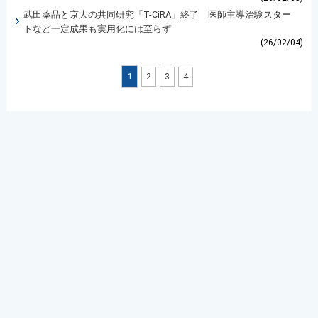
武田薬品と京大の共同研究「T-CiRA」終了 医師主導治験スター
トなど一定成果も実用化には至らず
(26/02/04)
1
2
3
4