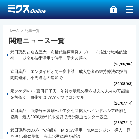
ホーム
>
記事一覧
関連ニュース一覧
武田薬品と名古屋大 次世代臨床開発アプローチ推進で戦略的連
携 デジタル技術活用で時間・労力改善へ
(26/08/06)
武田薬品 エンタイビオで一変申請 成人患者の維持療法の投与
間隔短縮、小児適応の追加で
(26/08/03)
元タケダMR・藤田祥子氏 年齢や環境の壁を越えて人材の可能性
を切拓く 目指すは”かかりつけコンサル“
(26/07/14)
武田薬品 血漿分画製剤へのアクセス拡大へインドネシア政府と
協業 最大3000万米ドル投資で成分献血センター設立
(26/07/14)
武田薬品のDXをIPAが紹介 MRにAI活用「NBAエンジン」導入 返
答率1.5倍に増加 売上水準に差を確認